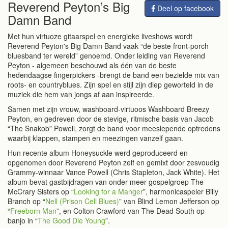
Reverend Peyton’s Big
Deel op facebook
Damn Band
Met hun virtuoze gitaarspel en energieke liveshows wordt
Reverend Peyton's Big Damn Band vaak “de beste front-porch
bluesband ter wereld” genoemd. Onder leiding van Reverend
Peyton - algemeen beschouwd als één van de beste
hedendaagse fingerpickers -brengt de band een bezielde mix van
roots- en countryblues. Zijn spel en stijl zijn diep geworteld in de
muziek die hem van jongs af aan inspireerde.
Samen met zijn vrouw, washboard-virtuoos Washboard Breezy
Peyton, en gedreven door de stevige, ritmische basis van Jacob
“The Snakob” Powell, zorgt de band voor meeslepende optredens
waarbij klappen, stampen en meezingen vanzelf gaan.
Hun recente album Honeysuckle werd geproduceerd en
opgenomen door Reverend Peyton zelf en gemixt door zesvoudig
Grammy-winnaar Vance Powell (Chris Stapleton, Jack White). Het
album bevat gastbijdragen van onder meer gospelgroep The
McCrary Sisters op “
Looking for a Manger
”, harmonicaspeler Billy
Branch op “
Nell (Prison Cell Blues)
” van Blind Lemon Jefferson op
“
Freeborn Man
”, en Colton Crawford van The Dead South op
banjo in “
The Good Die Young
”.