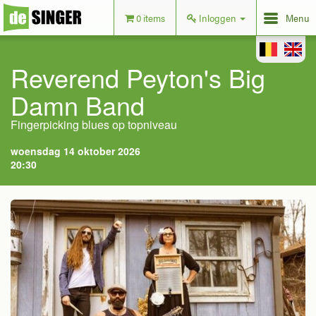
0 items
Inloggen
Menu
Reverend Peyton's Big
Damn Band
Fingerpicking blues op topniveau
woensdag 14 oktober 2026
20:30