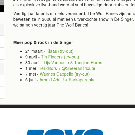
als explosieve live-band werd al snel bevestigd door clubs en fe
Veertig jaar later is er niets veranderd: The Wolf Banes zijn a
bewezen ze in 2020 al met een uitverkochte show in De Singe
we samen veertig jaar The Wolf Banes!
Meer pop & rock in de Singer
21 maart -
Klaas (try-out)
9 april -
Tin Fingers (try-out)
30 april -
Tijs Vanneste & Tangled Horns
1 mei -
reEditors + @SheeranTribute
7 mei -
Wannes Cappelle (try-out)
6 juni -
Arbeid Adelt! + Parkaparaplu