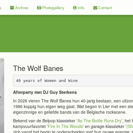
s
Archive
Photogallery
Info
Contact
The Wolf Banes
40 years of Women and Wine
Afterparty
met
DJ
Guy
Sterkens
In 2026 vieren The Wolf Banes hun 40-jarig bestaan, een uitzond
1986 koppig hun eigen weg gaat. Wat begon in Lier met een ste
eigenzinnige en geliefde bands van de Belgische rockscene.
Bekend van de Belpop klassieker '
As The Bottle Runs Dry
', het
kampvuurfavoriet '
Fire In The Woods
' en garage-klassieker '
(Sh
zich vanaf het begin te onderscheiden met hun rauwe energie, 