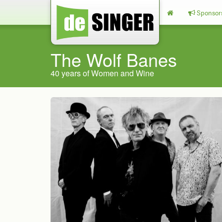
Sponsor
The Wolf Banes
40 years of Women and Wine