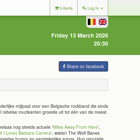
0 items
Log In
Friday 13 March 2026
20:30
Share on facebook
erlijke mijlpaal voor een Belgische rockband die sinds
l rebelse muzikanten groeide uit tot één van de meest
 helaas nog steeds actuele '
Miles Away From Here
',
it I Love) Barbara Carrera
', wisten The Wolf Banes
speelse humor en aanstekelijke songs. Hun reputatie