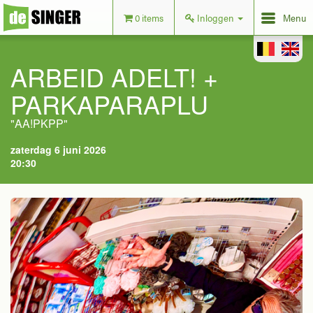
0 items
Inloggen
Menu
ARBEID ADELT! +
PARKAPARAPLU
"AA!PKPP"
zaterdag 6 juni 2026
20:30