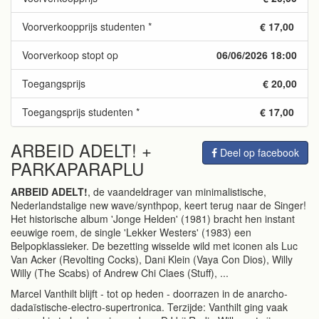
Voorverkoopprijs studenten *
€ 17,00
Voorverkoop stopt op
06/06/2026 18:00
Toegangsprijs
€ 20,00
Toegangsprijs studenten *
€ 17,00
ARBEID ADELT! +
Deel op facebook
PARKAPARAPLU
ARBEID ADELT!
, de vaandeldrager van minimalistische,
Nederlandstalige new wave/synthpop, keert terug naar de Singer!
Het historische album 'Jonge Helden' (1981) bracht hen instant
eeuwige roem, de single 'Lekker Westers' (1983) een
Belpopklassieker. De bezetting wisselde wild met iconen als Luc
Van Acker (Revolting Cocks), Dani Klein (Vaya Con Dios), Willy
Willy (The Scabs) of Andrew Chi Claes (Stuff), ...
Marcel Vanthilt blijft - tot op heden - doorrazen in de anarcho-
dadaïstische-electro-supertronica. Terzijde: Vanthilt ging vaak