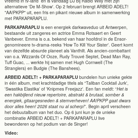
vreemd in tv-land en is vandaag DJ bij Radio Willy met zijn
alternatieve 'De M-Show'. Op 2 februari brengt ARBEID ADELT!
"AA!PKPP" uit, een fris en pikant nieuwe album in samenwerking
met PARKAPARAPLU.
PARKAPARAPLU
is een energiek darkwaveduo uit Antwerpen,
bestaande uit zangeres en actrice Emma Rotsaert en Geert
Vanbever. Emma is o.a. bekend van haar hoofdrol in de Ensor-
genomineere tv-drama-reeks 'How To Kill Your Sister'. Geert komt
van dezelfde absurde planeet als Vanthilt. Als ancien-combattant
van o.a. Wizzards Of Ooze, Rudy Trouvé Septet, Dead Man Ray,
Tuff Guac, ... werkte hij samen met Hugh Cornwell (The
Stranglers) en Budgie (The Banshees).
ARBEID ADELT! + PARKAPARAPLU
bundelen hun unieke gekte
in één album, met krachtdadige titels als “Taliban Cocktail Jurk',
'Swastika Elastika' of 'Knipmes Freejazz'. Een fan meldt: “
Het is
een hakbijlend nieuw repertoire, abstrakt & brutaal, somber &
energiek, gitaargesneden & stemverheven! AA!PKPP gaat dwars
door alles heen! 2026 staat nu al scherp!
”. Begin april verscheen
het debuutalbum van het duo. Op 6 juni kun je de unieke
combinatie ARBEID ADELT! + PARKAPARAPLU live
bewonderen op het podium van de Singer!
Video: