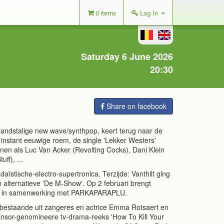
0 items
Log In
Saturday 6 June 2026
20:30
Share on facebook
landstalige new wave/synthpop, keert terug naar de
 instant eeuwige roem, de single 'Lekker Westers'
onen als Luc Van Acker (Revolting Cocks), Dani Klein
ff), ...
daïstische-electro-supertronica. Terzijde: Vanthilt ging
n alternatieve 'De M-Show'. Op 2 februari brengt
bum in samenwerking met PARKAPARAPLU.
 bestaande uit zangeres en actrice Emma Rotsaert en
Ensor-genomineere tv-drama-reeks 'How To Kill Your