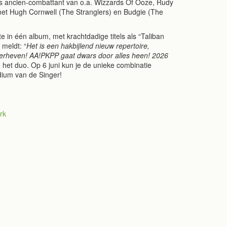
 Als ancien-combattant van o.a. Wizzards Of Ooze, Rudy
met Hugh Cornwell (The Stranglers) en Budgie (The
 in één album, met krachtdadige titels als “Taliban
 meldt: “
Het is een hakbijlend nieuw repertoire,
verheven! AA!PKPP gaat dwars door alles heen! 2026
 het duo. Op 6 juni kun je de unieke combinatie
um van de Singer!
rk