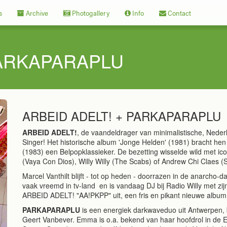
s
Archive
Photogallery
Info
Contact
PARKAPARAPLU
ARBEID ADELT! + PARKAPARAPLU
ARBEID ADELT!
, de vaandeldrager van minimalistische, Neder
Singer! Het historische album 'Jonge Helden' (1981) bracht hen
(1983) een Belpopklassieker. De bezetting wisselde wild met ic
(Vaya Con Dios), Willy Willy (The Scabs) of Andrew Chi Claes (Stu
Marcel Vanthilt blijft - tot op heden - doorrazen in de anarcho-da
vaak vreemd in tv-land en is vandaag DJ bij Radio Willy met zij
ARBEID ADELT! "AA!PKPP" uit, een fris en pikant nieuwe al
PARKAPARAPLU
is een energiek darkwaveduo uit Antwerpen,
Geert Vanbever. Emma is o.a. bekend van haar hoofdrol in de 