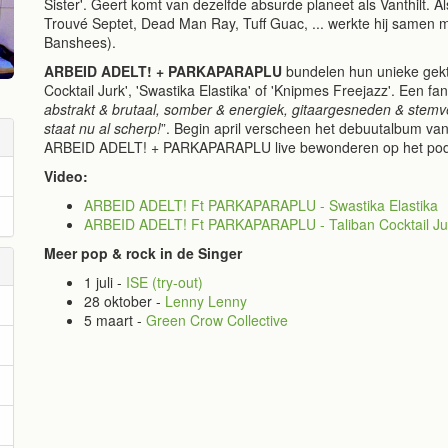
Sister'. Geert komt van dezelfde absurde planeet als Vanthilt.
Trouvé Septet, Dead Man Ray, Tuff Guac, ... werkte hij samen 
Banshees).
ARBEID ADELT! + PARKAPARAPLU
bundelen hun unieke gekte
Cocktail Jurk', 'Swastika Elastika' of 'Knipmes Freejazz'. Een fan
abstrakt & brutaal, somber & energiek, gitaargesneden & stem
staat nu al scherp!
”. Begin april verscheen het debuutalbum van
ARBEID ADELT! + PARKAPARAPLU live bewonderen op het podi
Video:
ARBEID ADELT! Ft PARKAPARAPLU - Swastika Elastika
ARBEID ADELT! Ft PARKAPARAPLU - Taliban Cocktail Ju
Meer pop & rock in de Singer
1 juli -
ISE (try-out)
28 oktober -
Lenny Lenny
5 maart -
Green Crow Collective