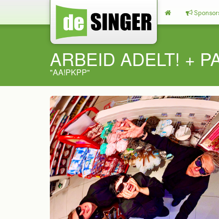
Sponsor
ARBEID ADELT! + 
"AA!PKPP"