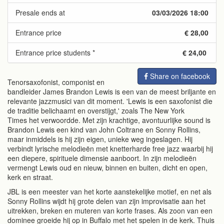
Presale ends at
03/03/2026 18:00
Entrance price
€ 28,00
Entrance price students *
€ 24,00
Share on facebook
Tenorsaxofonist, componist en
bandleider James Brandon Lewis is een van de meest briljante en
relevante jazzmusici van dit moment. 'Lewis is een saxofonist die
de traditie belichaamt en overstijgt,' zoals The New York
Times het verwoordde. Met zijn krachtige, avontuurlijke sound is
Brandon Lewis een kind van John Coltrane en Sonny Rollins,
maar inmiddels is hij zijn eigen, unieke weg ingeslagen. Hij
verbindt lyrische melodieën met knetterharde free jazz waarbij hij
een diepere, spirituele dimensie aanboort. In zijn melodieën
vermengt Lewis oud en nieuw, binnen en buiten, dicht en open,
kerk en straat.
JBL is een meester van het korte aanstekelijke motief, en net als
Sonny Rollins wijdt hij grote delen van zijn improvisatie aan het
uitrekken, breken en muteren van korte frases. Als zoon van een
dominee groeide hij op in Buffalo met het spelen in de kerk. Thuis