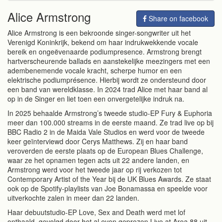
Alice Armstrong
Share on facebook
Alice Armstrong is een bekroonde singer-songwriter uit het
Verenigd Koninkrijk, bekend om haar indrukwekkende vocale
bereik en ongeëvenaarde podiumpresence. Armstrong brengt
hartverscheurende ballads en aanstekelijke meezingers met een
adembenemende vocale kracht, scherpe humor en een
elektrische podiumprésence. Hierbij wordt ze ondersteund door
een band van wereldklasse. In 2024 trad Alice met haar band al
op in de Singer en liet toen een onvergetelijke indruk na.
In 2025 behaalde Armstrong’s tweede studio-EP Fury & Euphoria
meer dan 100.000 streams in de eerste maand. Ze trad live op bij
BBC Radio 2 in de Maida Vale Studios en werd voor de tweede
keer geïnterviewd door Cerys Matthews. Zij en haar band
veroverden de eerste plaats op de European Blues Challenge,
waar ze het opnamen tegen acts uit 22 andere landen, en
Armstrong werd voor het tweede jaar op rij verkozen tot
Contemporary Artist of the Year bij de UK Blues Awards. Ze staat
ook op de Spotify-playlists van Joe Bonamassa en speelde voor
uitverkochte zalen in meer dan 22 landen.
Haar debuutstudio-EP Love, Sex and Death werd met lof
onthaald, gevolgd door het al even geprezen Live at Area 88 uit