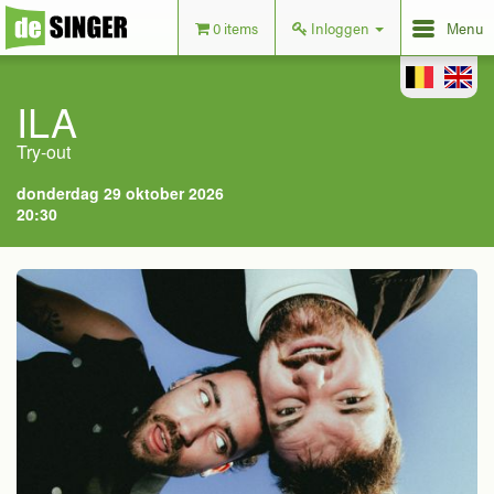
0 items
Inloggen
Menu
ILA
Try-out
donderdag 29 oktober 2026
20:30