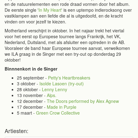
en de natuurelementen een rode draad vormen door het album.
De eerste single '
In My Heart
' is een uptempo indierocksong over
vastklampen aan een liefde die al is uitgedoofd, en de kracht
vinden om voor jezelf te kiezen.
Motherland verschijnt in oktober. In het najaar trekt het viertal
voor het eerst op Europese tournee langs Frankrijk, het VK,
Nederland, Duitsland, met als afsluiter een optreden in de AB.
Vooraleer de band haar Europese tournee aanvat, verwelkomen
we ILA graag in de Singer met een try-out op donderdag 29
oktober!
Binnnenkort in de Singer
25 september -
Petty's Heartbreakers
3 oktober -
Isolde Lasoen (try-out)
28 oktober -
Lenny Lenny
13 november -
Alps.
12 december -
The Doors performed by Alex Agnew
17 december -
Made in Purple
5 maart -
Green Crow Collective
Artiesten: