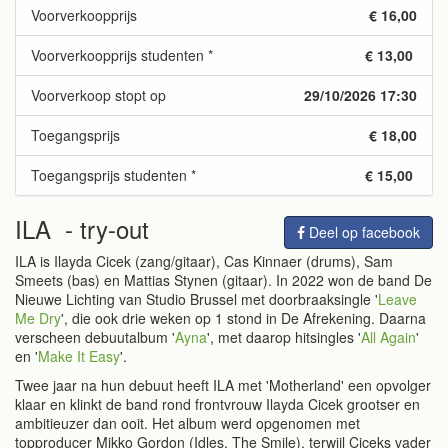
Voorverkoopprijs
€ 16,00
Voorverkoopprijs studenten *
€ 13,00
Voorverkoop stopt op
29/10/2026 17:30
Toegangsprijs
€ 18,00
Toegangsprijs studenten *
€ 15,00
ILA - try-out
Deel op facebook
ILA is Ilayda Cicek (zang/gitaar), Cas Kinnaer (drums), Sam
Smeets (bas) en Mattias Stynen (gitaar). In 2022 won de band De
Nieuwe Lichting van Studio Brussel met doorbraaksingle '
Leave
Me Dry
', die ook drie weken op 1 stond in De Afrekening. Daarna
verscheen debuutalbum '
Ayna
', met daarop hitsingles '
All Again
'
en '
Make It Easy
'.
Twee jaar na hun debuut heeft ILA met 'Motherland' een opvolger
klaar en klinkt de band rond frontvrouw Ilayda Cicek grootser en
ambitieuzer dan ooit. Het album werd opgenomen met
topproducer Mikko Gordon (Idles, The Smile), terwijl Ciceks vader