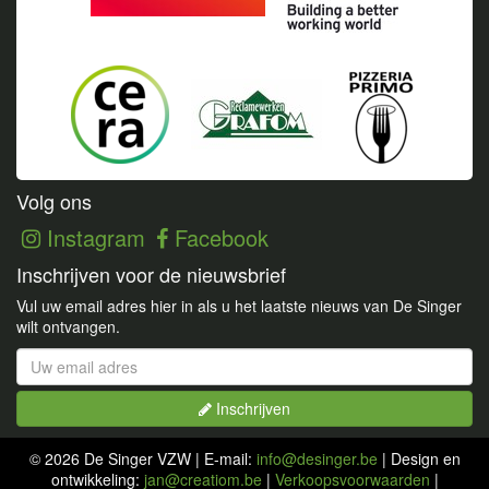
Volg ons
Instagram
Facebook
Inschrijven voor de nieuwsbrief
Vul uw email adres hier in als u het laatste nieuws van De Singer
wilt ontvangen.
Inschrijven
© 2026 De Singer VZW | E-mail:
info@desinger.be
| Design en
Bezig met inschrijven...
ontwikkeling:
jan@creatiom.be
|
Verkoopsvoorwaarden
|