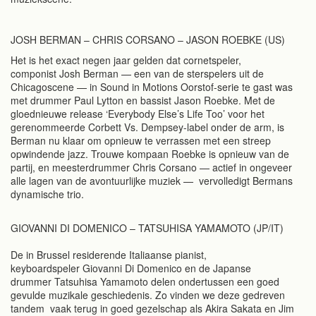
JOSH BERMAN – CHRIS CORSANO – JASON ROEBKE (US)
Het is het exact negen jaar gelden dat cornetspeler,
componist Josh Berman — een van de sterspelers uit de
Chicagoscene — in Sound in Motions Oorstof-serie te gast was
met drummer Paul Lytton en bassist Jason Roebke. Met de
gloednieuwe release ‘Everybody Else’s Life Too’ voor het
gerenommeerde Corbett Vs. Dempsey-label onder de arm, is
Berman nu klaar om opnieuw te verrassen met een streep
opwindende jazz. Trouwe kompaan Roebke is opnieuw van de
partij, en meesterdrummer Chris Corsano — actief in ongeveer
alle lagen van de avontuurlijke muziek — vervolledigt Bermans
dynamische trio.
GIOVANNI DI DOMENICO – TATSUHISA YAMAMOTO (JP/IT)
De in Brussel residerende Italiaanse pianist,
keyboardspeler Giovanni Di Domenico en de Japanse
drummer Tatsuhisa Yamamoto delen ondertussen een goed
gevulde muzikale geschiedenis. Zo vinden we deze gedreven
tandem vaak terug in goed gezelschap als Akira Sakata en Jim