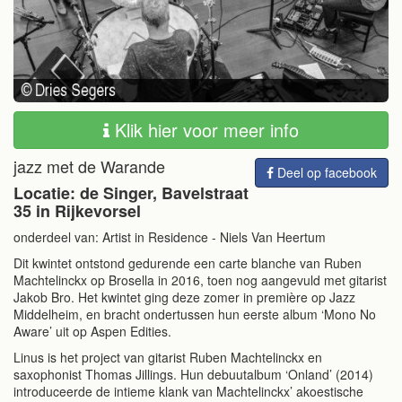
Klik hier voor meer info
jazz met de Warande
Deel op facebook
Locatie: de Singer, Bavelstraat
35 in Rijkevorsel
onderdeel van: Artist in Residence - Niels Van Heertum
Dit kwintet ontstond gedurende een carte blanche van Ruben
Machtelinckx op Brosella in 2016, toen nog aangevuld met gitarist
Jakob Bro. Het kwintet ging deze zomer in première op Jazz
Middelheim, en bracht ondertussen hun eerste album ‘Mono No
Aware’ uit op Aspen Edities.
Linus is het project van gitarist Ruben Machtelinckx en
saxophonist Thomas Jillings. Hun debuutalbum ‘Onland’ (2014)
introduceerde de intieme klank van Machtelinckx’ akoestische