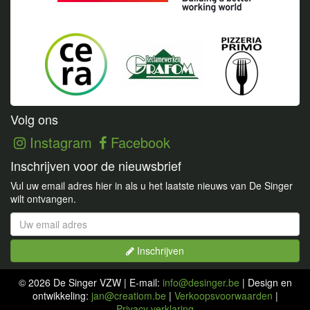
Volg ons
Instagram
Facebook
Inschrijven voor de nieuwsbrief
Vul uw email adres hier in als u het laatste nieuws van De Singer
wilt ontvangen.
Inschrijven
© 2026 De Singer VZW | E-mail:
info@desinger.be
| Design en
Bezig met inschrijven...
ontwikkeling:
jan@creatiom.be
|
Verkoopsvoorwaarden
|
Privacy verklaring