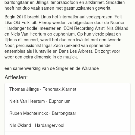
baritongitaar en Jillings’ tenorsaxofoon en altklarinet. Sindsdien
heeft het duo vaak samen met gastmuzikanten gewerkt.
Begin 2016 bracht Linus het internationaal veelgeprezen ‘Felt
Like Old Folk’ uit. Hierop werden ze bijgestaan door de Noorse
‘Hardanger fiddle’-meester en ‘ECM Recording Artist’ Nils Økland
en Niels Van Heertum op euphonium. Op hun vierde plaat en
tijdens dit concert, wordt het duo een kwintet met een tweede
Noor, percussionist Ingar Zach (bekend van spannende
ensembles als Huntsville en Dans Les Arbres). Dit zorgt voor
weer een extra dimensie in de muziek.
een samenwerking van de Singer en de Warande
Artiesten:
Thomas Jillings - Tenorsax,Klarinet
Niels Van Heertum - Euphonium
Ruben Machtelinckx - Baritongitaar
Nils Økland - Hardangerviool